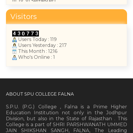
May 14, 2026
College Annual Function 2026
Visitors
January 13, 2026
Users Today : 119
Users Yesterday : 217
This Month : 1216
Who's Online : 1
ABOUT SPU COLLEGE FALNA
S.P.U. (P.G.) College , Falna is a Prime Higher
Education Institution not only in the Jodhpur
Division, but also in the State of Rajasthan . This
College is a part of SHRI PARSHWANATH UMMED
JAIN SHIKSHAN SANGH, FALNA, The Leading