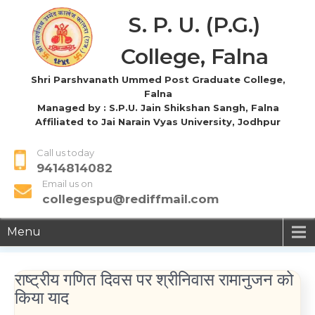
S. P. U. (P.G.)
College, Falna
Shri Parshvanath Ummed Post Graduate College,
Falna
Managed by : S.P.U. Jain Shikshan Sangh, Falna
Affiliated to Jai Narain Vyas University, Jodhpur
Call us today
9414814082
Email us on
collegespu@rediffmail.com
Menu
राष्ट्रीय गणित दिवस पर श्रीनिवास रामानुजन को
किया याद