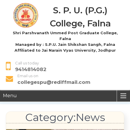
S. P. U. (P.G.)
College, Falna
Shri Parshvanath Ummed Post Graduate College,
Falna
Managed by : S.P.U. Jain Shikshan Sangh, Falna
Affiliated to Jai Narain Vyas University, Jodhpur
Call us today
9414814082
Email us on
collegespu@rediffmail.com
Menu
Category:News