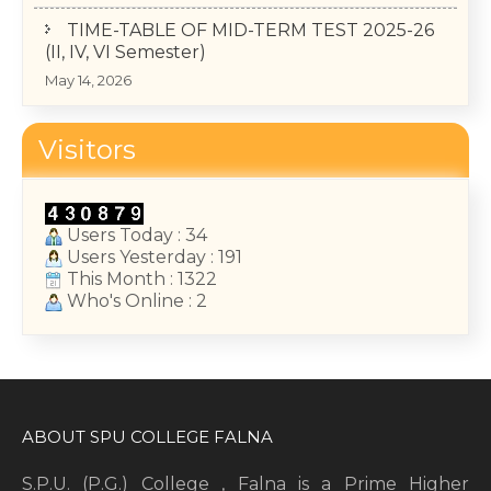
TIME-TABLE OF MID-TERM TEST 2025-26
(II, IV, VI Semester)
May 14, 2026
College Annual Function 2026
January 13, 2026
Visitors
Cultural competitions 23 Dec 2025
December 22, 2025
Users Today : 34
Users Yesterday : 191
This Month : 1322
Who's Online : 2
ABOUT SPU COLLEGE FALNA
S.P.U. (P.G.) College , Falna is a Prime Higher