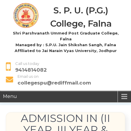
S. P. U. (P.G.)
College, Falna
Shri Parshvanath Ummed Post Graduate College,
Falna
Managed by : S.P.U. Jain Shikshan Sangh, Falna
Affiliated to Jai Narain Vyas University, Jodhpur
Call us today
9414814082
Email us on
collegespu@rediffmail.com
Menu
ADMISSION IN (II
YEAR, III YEAR &